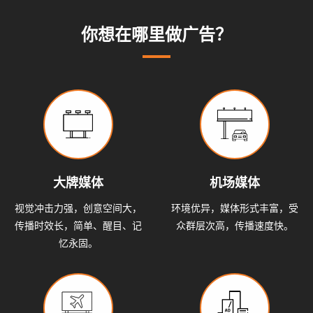
系
动
动
小
你想在哪里做广告？
态
态
知
我
识
们
大牌媒体
机场媒体
视觉冲击力强，创意空间大，
环境优异，媒体形式丰富，受
传播时效长，简单、醒目、记
众群层次高，传播速度快。
忆永固。