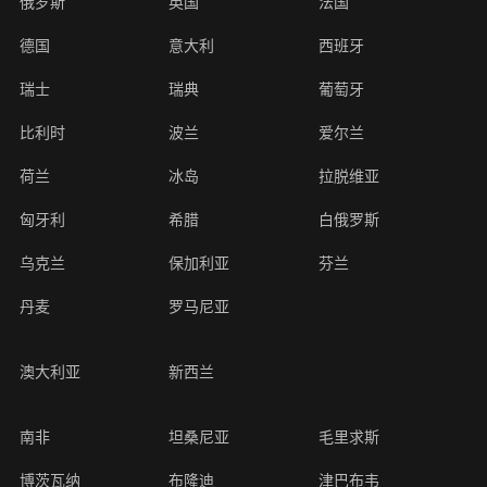
俄罗斯
英国
法国
德国
意大利
西班牙
瑞士
瑞典
葡萄牙
比利时
波兰
爱尔兰
荷兰
冰岛
拉脱维亚
匈牙利
希腊
白俄罗斯
乌克兰
保加利亚
芬兰
丹麦
罗马尼亚
澳大利亚
新西兰
南非
坦桑尼亚
毛里求斯
博茨瓦纳
布隆迪
津巴布韦