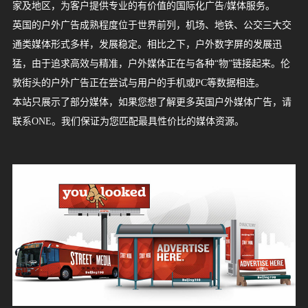
家及地区，为客户提供专业的有价值的国际化广告/媒体服务。
英国的户外广告成熟程度位于世界前列，机场、地铁、公交三大交
源
中
巴
新
马
泰
日
韩
越
缅
菲
柬
老
印
印
以
土
卡
阿
蒙
哈
沙
乌
科
巴
格
俄
英
法
德
意
西
瑞
瑞
葡
比
波
爱
荷
冰
拉
匈
希
白
乌
保
芬
丹
罗
澳
新
南
坦
毛
博
布
津
尼
乌
埃
埃
加
肯
赞
安
美
加
墨
哥
巴
阿
智
通类媒体形式多样，发展稳定。相比之下，户外数字屏的发展迅
服
国
基
加
来
国
本
国
南
甸
律
埔
挝
度
度
色
耳
塔
拉
古
萨
特
兹
威
林
鲁
罗
国
国
国
大
班
士
典
萄
利
兰
尔
兰
岛
脱
牙
腊
俄
克
加
兰
麦
马
大
西
非
桑
里
茨
隆
巴
日
干
及
塞
纳
尼
比
哥
国
拿
西
伦
西
根
利
猛，由于追求高效与精准，户外媒体正在与各种“物”链接起来。伦
务
敦街头的户外广告正在尝试与用户的手机或PC等数据相连。
斯
坡
西
宾
寨
尼
列
其
尔
伯
国
克
阿
别
特
吉
斯
利
牙
牙
时
兰
维
利
罗
兰
利
尼
利
兰
尼
求
瓦
迪
布
利
达
俄
亚
亚
拉
大
哥
比
廷
本站只展示了部分媒体，如果您想了解更多英国户外媒体广告，请
坦
亚
西
联
斯
拉
克
亚
亚
斯
亚
亚
亚
亚
斯
纳
韦
亚
比
亚
案
联系ONE。我们保证为您匹配最具性价比的媒体资源。
亚
合
坦
伯
斯
亚
例
酋
坦
3D
平
媒
长
视
面
国
体
觉
视
效
觉
资
果
效
讯
案
果
媒
行
广
联
例
案
体
业
告
例