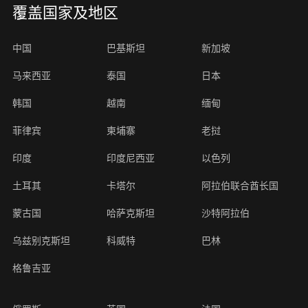
覆盖国家及地区
中国
巴基斯坦
新加坡
马来西亚
泰国
日本
韩国
越南
缅甸
菲律宾
柬埔寨
老挝
印度
印度尼西亚
以色列
土耳其
卡塔尔
阿拉伯联合酋长国
蒙古国
哈萨克斯坦
沙特阿拉伯
乌兹别克斯坦
科威特
巴林
格鲁吉亚