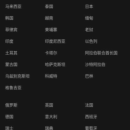
马来西亚
泰国
日本
韩国
越南
缅甸
菲律宾
柬埔寨
老挝
印度
印度尼西亚
以色列
土耳其
卡塔尔
阿拉伯联合酋长国
蒙古国
哈萨克斯坦
沙特阿拉伯
乌兹别克斯坦
科威特
巴林
格鲁吉亚
俄罗斯
英国
法国
德国
意大利
西班牙
瑞士
瑞典
葡萄牙