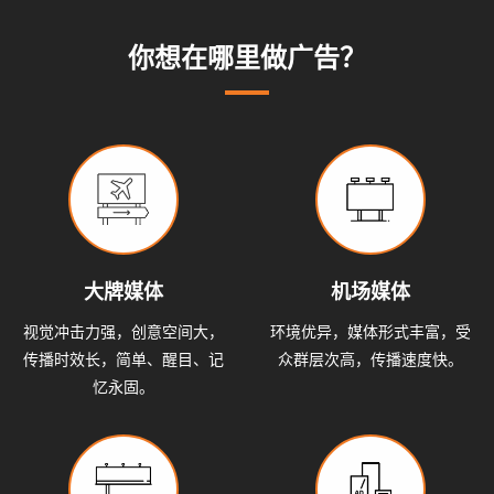
系
动
动
小
态
态
知
你想在哪里做广告？
我
识
们
大牌媒体
机场媒体
视觉冲击力强，创意空间大，
环境优异，媒体形式丰富，受
传播时效长，简单、醒目、记
众群层次高，传播速度快。
忆永固。