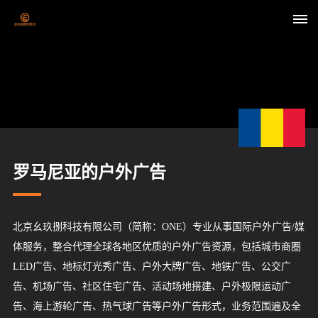
首
页
关
于
罗马尼亚的户外广告
我
们
北京幺玖捌科技有限公司（简称：ONE）专业从事国际户外广告/媒
体服务，整合代理全球各地区优质的户外广告资源，包括城市商圈
媒
LED广告、地标灯光秀广告、户外大牌广告、地铁广告、公交广
体
告、机场广告、社区住宅广告、活动场地搭建、户外极限运动广
告、海上游轮广告、热气球广告等户外广告形式，业务范围遍及全
资