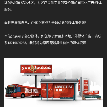
球70%的国家及地区，为客户提供专业的有价值的国际化广告/媒体
源
服务。
中
巴
新
马
泰
日
韩
越
缅
菲
柬
老
印
印
以
土
卡
阿
蒙
哈
沙
乌
科
巴
格
俄
英
法
德
意
西
瑞
瑞
葡
比
波
爱
荷
冰
拉
匈
希
白
乌
保
芬
丹
罗
澳
新
南
坦
毛
博
布
津
尼
乌
埃
埃
加
肯
赞
安
美
加
墨
哥
巴
阿
智
服
国
基
加
来
国
本
国
南
甸
律
埔
挝
度
度
色
耳
塔
拉
古
萨
特
兹
威
林
鲁
罗
国
国
国
大
班
士
典
萄
利
兰
尔
兰
岛
脱
牙
腊
俄
克
加
兰
麦
马
大
西
非
桑
里
茨
隆
巴
日
干
及
塞
纳
尼
比
哥
国
拿
西
伦
西
根
利
向世界展示自己，ONE立志成为全球优质的媒体服务商！
务
斯
坡
西
宾
寨
尼
列
其
尔
伯
国
克
阿
别
特
吉
斯
利
牙
牙
时
兰
维
利
罗
兰
利
尼
利
兰
尼
求
瓦
迪
布
利
达
俄
亚
亚
拉
大
哥
比
廷
本站只展示了部分媒体，如您想了解更多本地户外媒体广告，请联
坦
亚
西
联
斯
拉
克
亚
亚
斯
亚
亚
亚
亚
斯
纳
韦
亚
比
亚
案
系18210600268。我们将为您匹配最具性价比的媒体资源
亚
合
坦
伯
斯
亚
例
酋
坦
3D
平
媒
长
视
面
国
体
觉
视
效
觉
资
果
效
讯
案
果
媒
行
广
联
例
案
体
业
告
例