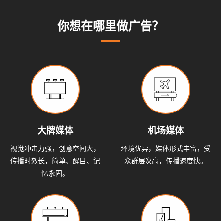
系
动
动
小
态
态
知
你想在哪里做广告？
我
识
们
大牌媒体
机场媒体
视觉冲击力强，创意空间大，
环境优异，媒体形式丰富，受
传播时效长，简单、醒目、记
众群层次高，传播速度快。
忆永固。