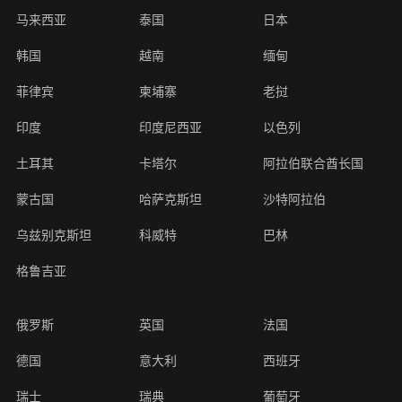
马来西亚
泰国
日本
韩国
越南
缅甸
菲律宾
柬埔寨
老挝
印度
印度尼西亚
以色列
土耳其
卡塔尔
阿拉伯联合酋长国
蒙古国
哈萨克斯坦
沙特阿拉伯
乌兹别克斯坦
科威特
巴林
格鲁吉亚
俄罗斯
英国
法国
德国
意大利
西班牙
瑞士
瑞典
葡萄牙