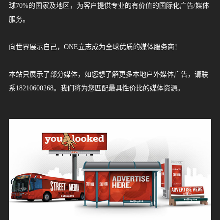
球70%的国家及地区，为客户提供专业的有价值的国际化广告/媒体
源
服务。
中
巴
新
马
泰
日
韩
越
缅
菲
柬
老
印
印
以
土
卡
阿
蒙
哈
沙
乌
科
巴
格
俄
英
法
德
意
西
瑞
瑞
葡
比
波
爱
荷
冰
拉
匈
希
白
乌
保
芬
丹
罗
澳
新
南
坦
毛
博
布
津
尼
乌
埃
埃
加
肯
赞
安
美
加
墨
哥
巴
阿
智
服
国
基
加
来
国
本
国
南
甸
律
埔
挝
度
度
色
耳
塔
拉
古
萨
特
兹
威
林
鲁
罗
国
国
国
大
班
士
典
萄
利
兰
尔
兰
岛
脱
牙
腊
俄
克
加
兰
麦
马
大
西
非
桑
里
茨
隆
巴
日
干
及
塞
纳
尼
比
哥
国
拿
西
伦
西
根
利
向世界展示自己，ONE立志成为全球优质的媒体服务商！
务
斯
坡
西
宾
寨
尼
列
其
尔
伯
国
克
阿
别
特
吉
斯
利
牙
牙
时
兰
维
利
罗
兰
利
尼
利
兰
尼
求
瓦
迪
布
利
达
俄
亚
亚
拉
大
哥
比
廷
本站只展示了部分媒体，如您想了解更多本地户外媒体广告，请联
坦
亚
西
联
斯
拉
克
亚
亚
斯
亚
亚
亚
亚
斯
纳
韦
亚
比
亚
案
系18210600268。我们将为您匹配最具性价比的媒体资源。
亚
合
坦
伯
斯
亚
例
酋
坦
3D
平
媒
长
视
面
国
体
觉
视
效
觉
资
果
效
讯
案
果
媒
行
广
联
例
案
体
业
告
例