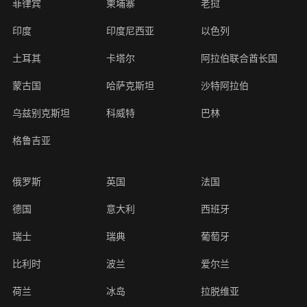
菲律宾
柬埔寨
老挝
印度
印度尼西亚
以色列
土耳其
卡塔尔
阿拉伯联合酋长国
蒙古国
哈萨克斯坦
沙特阿拉伯
乌兹别克斯坦
科威特
巴林
格鲁吉亚
俄罗斯
英国
法国
德国
意大利
西班牙
瑞士
瑞典
葡萄牙
比利时
波兰
爱尔兰
荷兰
冰岛
拉脱维亚