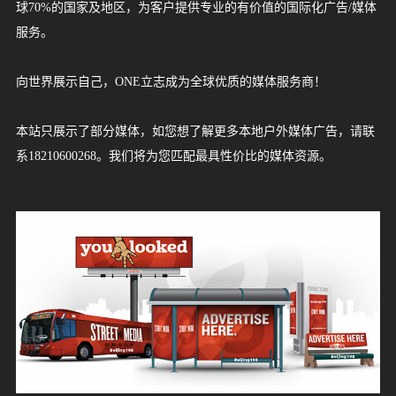
球70%的国家及地区，为客户提供专业的有价值的国际化广告/媒体
服务。
源
中
巴
新
马
泰
日
韩
越
缅
菲
柬
老
印
印
以
土
卡
阿
蒙
哈
沙
乌
科
巴
格
俄
英
法
德
意
西
瑞
瑞
葡
比
波
爱
荷
冰
拉
匈
希
白
乌
保
芬
丹
罗
澳
新
南
坦
毛
博
布
津
尼
乌
埃
埃
加
肯
赞
安
美
加
墨
哥
巴
阿
智
服
国
基
加
来
国
本
国
南
甸
律
埔
挝
度
度
色
耳
塔
拉
古
萨
特
兹
威
林
鲁
罗
国
国
国
大
班
士
典
萄
利
兰
尔
兰
岛
脱
牙
腊
俄
克
加
兰
麦
马
大
西
非
桑
里
茨
隆
巴
日
干
及
塞
纳
尼
比
哥
国
拿
西
伦
西
根
利
向世界展示自己，ONE立志成为全球优质的媒体服务商！
务
斯
坡
西
宾
寨
尼
列
其
尔
伯
国
克
阿
别
特
吉
斯
利
牙
牙
时
兰
维
利
罗
兰
利
尼
利
兰
尼
求
瓦
迪
布
利
达
俄
亚
亚
拉
大
哥
比
廷
本站只展示了部分媒体，如您想了解更多本地户外媒体广告，请联
坦
亚
西
联
斯
拉
克
亚
亚
斯
亚
亚
亚
亚
斯
纳
韦
亚
比
亚
案
系18210600268。我们将为您匹配最具性价比的媒体资源。
亚
合
坦
伯
斯
亚
例
酋
坦
3D
平
媒
长
视
面
国
体
觉
视
效
觉
资
果
效
讯
案
果
媒
行
广
联
例
案
体
业
告
例