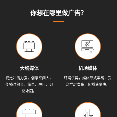
系
动
动
小
你想在哪里做广告？
态
态
知
我
识
们
大牌媒体
机场媒体
视觉冲击力强，创意空间大，
环境优异，媒体形式丰富，受
传播时效长，简单、醒目、记
众群层次高，传播速度快。
忆永固。